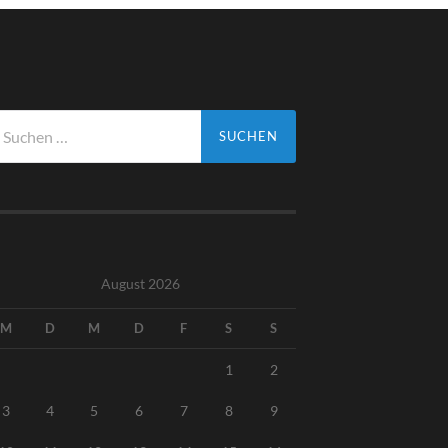
che
ch:
August 2026
M
D
M
D
F
S
S
1
2
3
4
5
6
7
8
9