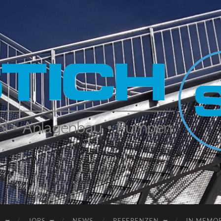
Stich
N
JOBS
NEWS
REFERENZEN
IN MEMO