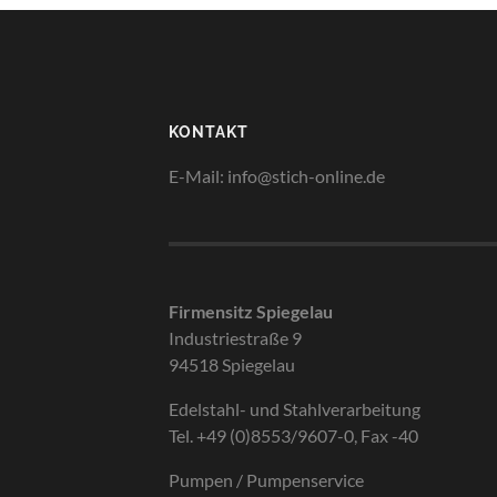
KONTAKT
E-Mail: info@stich-online.de
Firmensitz Spiegelau
Industriestraße 9
94518 Spiegelau
Edelstahl- und Stahlverarbeitung
Tel. +49 (0)8553/9607-0, Fax -40
Pumpen / Pumpenservice