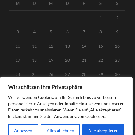
M
D
M
D
F
S
S
1
2
3
4
5
6
7
8
9
10
11
12
13
14
15
16
17
18
19
20
21
22
23
24
25
26
27
28
29
30
Wir schätzen Ihre Privatsphäre
31
Wir verwenden Cookies, um Ihr Surferlebnis zu verbessern,
« Juni
personalisierte Anzeigen oder Inhalte einzusetzen und unseren
Datenverkehr zu analysieren. Wenn Sie auf „Alle akzeptieren"
klicken, stimmen Sie der Anwendung von Cookies zu.
Anpassen
Alles ablehnen
Alle akzeptieren
© 2026
STICH
—
HOCH ↑