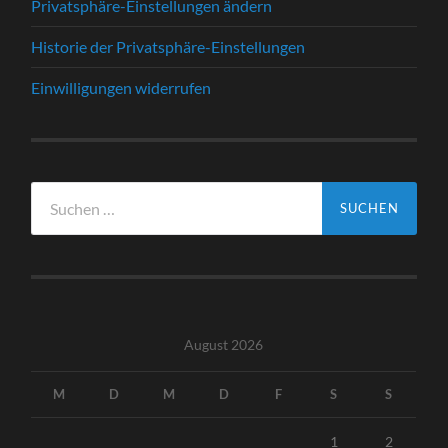
Privatsphäre-Einstellungen ändern
Historie der Privatsphäre-Einstellungen
Einwilligungen widerrufen
Suche
nach:
August 2026
M
D
M
D
F
S
S
1
2