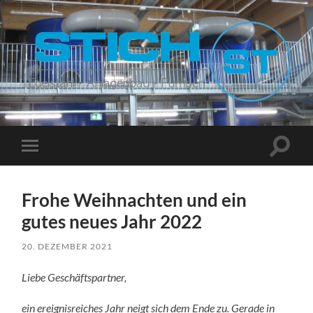
Stich
Suchfe
Mobile-
ein-/a
Menü
ein-/ausblenden
Frohe Weihnachten und ein
gutes neues Jahr 2022
20. DEZEMBER 2021
Liebe Geschäftspartner,
ein ereignisreiches Jahr neigt sich dem Ende zu. Gerade in