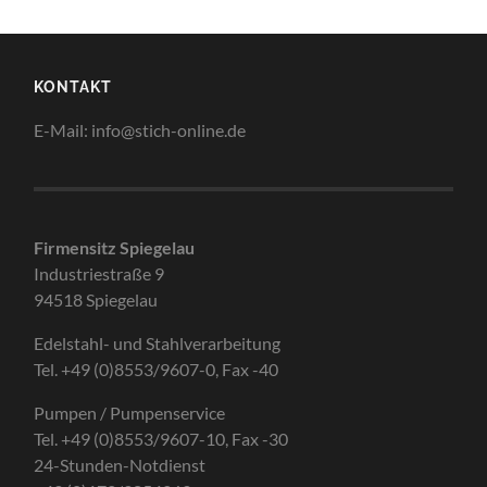
KONTAKT
E-Mail: info@stich-online.de
Firmensitz Spiegelau
Industriestraße 9
94518 Spiegelau
Edelstahl- und Stahlverarbeitung
Tel. +49 (0)8553/9607-0, Fax -40
Pumpen / Pumpenservice
Tel. +49 (0)8553/9607-10, Fax -30
24-Stunden-Notdienst