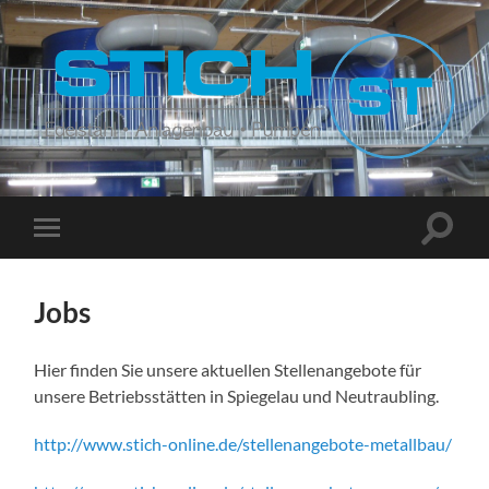
Stich
Suchfe
Mobile-
ein-/a
Menü
ein-/ausblenden
Jobs
Hier finden Sie unsere aktuellen Stellenangebote für
unsere Betriebsstätten in Spiegelau und Neutraubling.
http://www.stich-online.de/stellenangebote-metallbau/